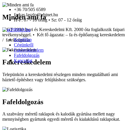
+36 70/505 6589
farkas.laszlo@vbjnet.hu
Minden ami fa
H-P: 07 - 16 óráig • Sz: 07 - 12 óráig
A GT 2000 Ipari és Kereskedelmi Kft. 2000 óta foglalkozik faipari
tevékenységgel. • Két fő ágazata: – fa és építőanyag kereskedelem
Kezdőlap
/ fafeldolgozás
Cégünkről
Fakereskedelem
Fafeldolgozás
Kapcsolat
Fakereskedelem
Telepünkön a kereskedelmi részlegen minden megtalálható ami
háztető építéshez vagy felújításhoz szükséges.
Fafeldolgozás
A szabvány méretű raklapok és kalodák gyártása mellett nagy
mennyiségben gyártunk egyedi méretű és kialakítású raklapokat.