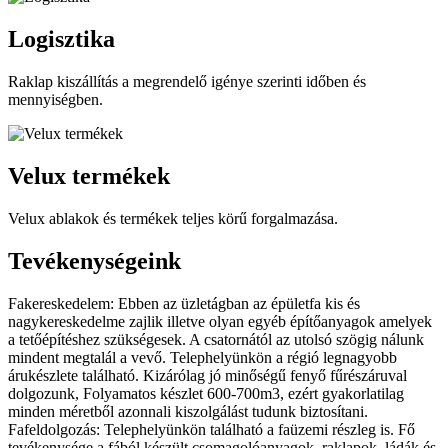
Logisztika
Raklap kiszállítás a megrendelő igénye szerinti időben és
mennyiségben.
Velux termékek
Velux ablakok és termékek teljes körű forgalmazása.
Tevékenységeink
Fakereskedelem: Ebben az üzletágban az épületfa kis és
nagykereskedelme zajlik illetve olyan egyéb építőanyagok amelyek
a tetőépítéshez szükségesek. A csatornától az utolsó szögig nálunk
mindent megtalál a vevő. Telephelyünkön a régió legnagyobb
árukészlete található. Kizárólag jó minőségű fenyő fűrészáruval
dolgozunk, Folyamatos készlet 600-700m3, ezért gyakorlatilag
minden méretből azonnali kiszolgálást tudunk biztosítani.
Fafeldolgozás: Telephelyünkön található a faüzemi részleg is. Fő
tevékenysége a fából készült csomagolóanyagok, raklapok, ládák és